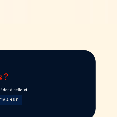
 ?
der à celle-ci.
DEMANDE